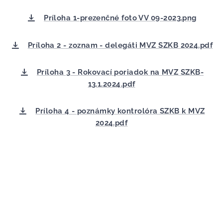
Príloha 1-prezenčné foto VV 09-2023.png
Príloha 2 - zoznam - delegáti MVZ SZKB 2024.pdf
Príloha 3 - Rokovací poriadok na MVZ SZKB-
13.1.2024.pdf
Príloha 4 - poznámky kontrolóra SZKB k MVZ
2024.pdf