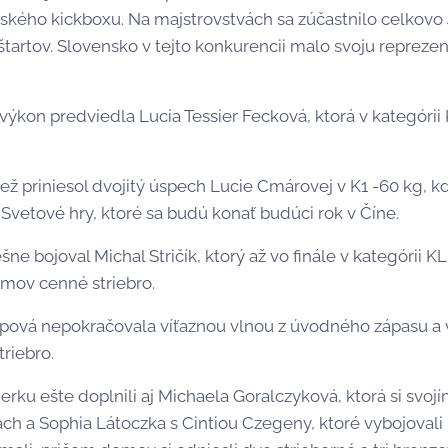
nského kickboxu. Na majstrovstvách sa zúčastnilo celkovo 4
štartov. Slovensko v tejto konkurencii malo svoju reprezent
výkon predviedla Lucia Tessier Fecková, ktorá v kategórii K
ž priniesol dvojitý úspech Lucie Cmárovej v K1 -60 kg, kde 
Svetové hry, ktoré sa budú konať budúci rok v Číne.
ne bojoval Michal Stričík, ktorý až vo finále v kategórii 
omov cenné striebro.
ipová nepokračovala víťaznou vlnou z úvodného zápasu a v
triebro.
erku ešte doplnili aj Michaela Goralczyková, ktorá si svoj
ch a Sophia Látoczka s Cintiou Czegeny, ktoré vybojovali