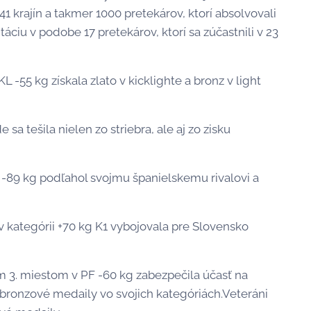
1 krajín a takmer 1000 pretekárov, ktorí absolvovali
áciu v podobe 17 pretekárov, ktorí sa zúčastnili v 23
L -55 kg získala zlato v kicklighte a bronz v light
sa tešila nielen zo striebra, ale aj zo zisku
KL -89 kg podľahol svojmu španielskemu rivalovi a
 kategórii +70 kg K1 vybojovala pre Slovensko
ím 3. miestom v PF -60 kg zabezpečila účasť na
 bronzové medaily vo svojich kategóriách.Veteráni