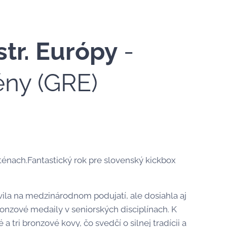
tr. Európy
-
tény (GRE)
ténach.Fantastický rok pre slovenský kickbox
vila na medzinárodnom podujatí, ale dosiahla aj
bronzové medaily v seniorských disciplínach. K
 a tri bronzové kovy, čo svedčí o silnej tradícii a