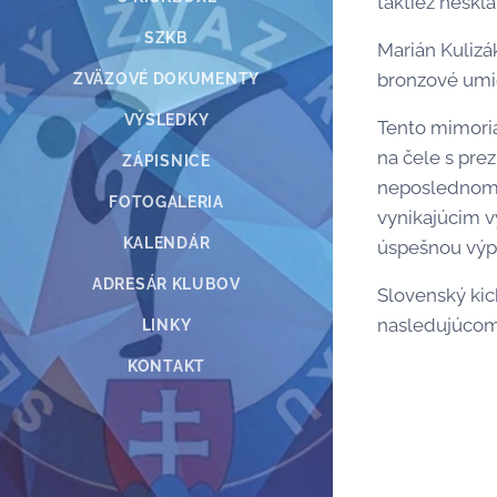
taktiež neskl
SZKB
Marián Kulizák
bronzové umi
ZVÄZOVÉ DOKUMENTY
VÝSLEDKY
Tento mimori
na čele s pre
ZÁPISNICE
neposlednom r
FOTOGALERIA
vynikajúcim v
KALENDÁR
úspešnou výp
ADRESÁR KLUBOV
Slovenský kic
nasledujúcom
LINKY
KONTAKT