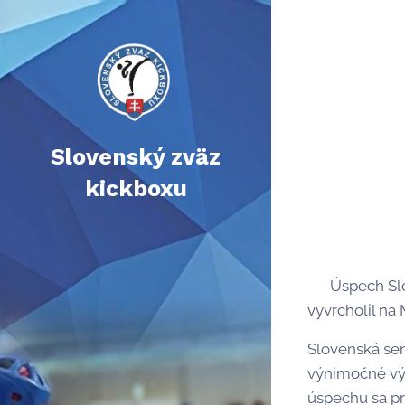
Slovenský zväz
kickboxu
🇬🇷 Úspech 
vyvrcholil na
Slovenská sen
výnimočné výs
úspechu sa pri