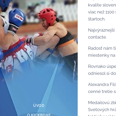
kvalite slove
viac než 1100 
štartoch.
Najvýraznejší 
contacte.
Radosť nám tie
miestenky na 
Rovnako úspeš
odniesol si d
Alexandra Fil
cenné tretie s
Medailovú zbi
ÚVOD
Svetových hrá
O KICKBOXE