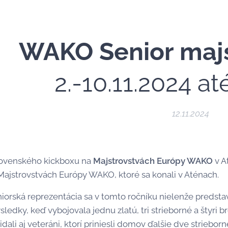
WAKO Senior majs
2.-10.11.2024 a
12.11.2024
Slovenského kickboxu na
Majstrovstvách Európy WAKO
v A
 Majstrovstvách Európy WAKO, ktoré sa konali v Aténach.
iorská reprezentácia sa v tomto ročníku nielenže predsta
ledky, keď vybojovala jednu zlatú, tri strieborné a štyri 
dali aj veteráni, ktorí priniesli domov ďalšie dve strieborné