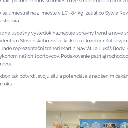
amali, pričom domov si odniesli dve strieborné a tri bronz
 sa umiestnil na 2. mieste v LC -84 kg, zatiaľ čo Sylvia R
estnenia.
adne úspešný výsledok naznačuje správny trend a nové
zidentom Slovenského zväzu kickboxu Jozefom Kolozsym.
ade reprezentační tréneri Martin Navrátil a Lukáš Body, k
ýkonom našich športovcov. Poďakovanie patrí aj rozhodcom
ravou.
kbox tak potvrdil svoju silu a potenciál a s nadšením čaká
 roku.