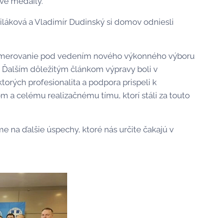
ové medaily.
eviláková a Vladimír Dudinský si domov odniesli
 smerovanie pod vedením nového výkonného výboru
 Ďalším dôležitým článkom výpravy boli v
torých profesionalita a podpora prispeli k
 a celému realizačnému tímu, ktorí stáli za touto
me na ďalšie úspechy, ktoré nás určite čakajú v