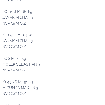
LC 119 J M -89 kg
JANAK MICHAL 3🥉
NVR GYM O.Z.
KL 175 J M -89 kg
JANAK MICHAL 3🥉
NVR GYM O.Z.
FC S M -91 kg
MOLEK SEBASTIAN 3🥉
NVR GYM O.Z.
K1 436 S M +91 kg
MICUNDA MARTIN 3🥉
NVR GYM O.Z.