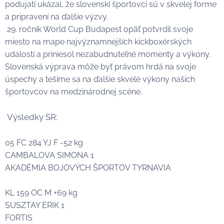
podujatí ukázal, že slovenskí športovci sú v skvelej forme
a pripravení na ďalšie výzvy.
29. ročník World Cup Budapest opäť potvrdil svoje
miesto na mape najvýznamnejších kickboxérských
udalostí a priniesol nezabudnuteľné momenty a výkony.
Slovenská výprava môže byť právom hrdá na svoje
úspechy a tešíme sa na ďalšie skvelé výkony našich
športovcov na medzinárodnej scéne.
Výsledky SR:
05 FC 284 YJ F -52 kg
CAMBALOVA SIMONA 1🥇
AKADÉMIA BOJOVÝCH ŠPORTOV TYRNAVIA
KL 159 OC M +69 kg
SUSZTAY ERIK 1🥇
FORTIS