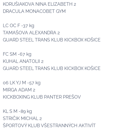
KORUŠIAKOVA NINA ELIZABETH 2🥈
DRACULA MONACOBET GYM
LC OC F -37 kg
TAMAŠOVA ALEXANDRA 2🥈
GUARD STEEL TRANS KLUB KICKBOX KOŠICE
FC SM -67 kg
KUHAL ANATOLII 2🥈
GUARD STEEL TRANS KLUB KICKBOX KOŠICE
06 LK YJ M -57 kg
MIRGA ADAM 2🥈
KICKBOXING KLUB PANTER PREŠOV
KL S M -89 kg
STRIČIK MICHAL 2🥈
ŠPORTOVÝ KLUB VŠESTRANNÝCH AKTIVÍT