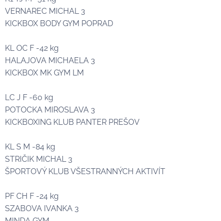
VERNAREC MICHAL 3🥉
KICKBOX BODY GYM POPRAD
KL OC F -42 kg
HALAJOVA MICHAELA 3🥉
KICKBOX MK GYM LM
LC J F -60 kg
POTOCKA MIROSLAVA 3🥉
KICKBOXING KLUB PANTER PREŠOV
KL S M -84 kg
STRIČIK MICHAL 3🥉
ŠPORTOVÝ KLUB VŠESTRANNÝCH AKTIVÍT
PF CH F -24 kg
SZABOVA IVANKA 3🥉
MINDA GYM