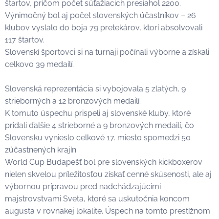
štartov, pričom počet súťažiacich presiahol 2200.
Výnimočný bol aj počet slovenských účastníkov – 26
klubov vyslalo do boja 79 pretekárov, ktorí absolvovali
117 štartov.
Slovenskí športovci si na turnaji počínali výborne a získali
celkovo 39 medailí.
Slovenská reprezentácia si vybojovala 5 zlatých, 9
strieborných a 12 bronzových medailí.
K tomuto úspechu prispeli aj slovenské kluby, ktoré
pridali ďalšie 4 strieborné a 9 bronzových medailí, čo
Slovensku vynieslo celkové 17. miesto spomedzi 50
zúčastnených krajín.
World Cup Budapešť bol pre slovenských kickboxerov
nielen skvelou príležitosťou získať cenné skúsenosti, ale aj
výbornou prípravou pred nadchádzajúcimi
majstrovstvami Sveta, ktoré sa uskutočnia koncom
augusta v rovnakej lokalite. Úspech na tomto prestížnom