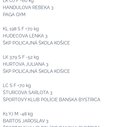
LK OJ F -60 kg
HANDULOVA REBEKA 3🥉
PAGA GYM
KL 198 S F +70 kg
HUDECOVA LENKA 3🥉
ŠKP POLICAJNÁ ŠKOLA KOŠICE
LK 379 S F -52 kg
HURTOVA JULIANA 3🥉
ŠKP POLICAJNÁ ŠKOLA KOŠICE
LC S F +70 kg
ŠTURCOVA SARLOTA 3🥉
ŠPORTOVÝ KLUB POLÍCIE BANSKA BYSTRICA
K1 YJ M -48 kg
BARTOS JAROSLAV 3🥉