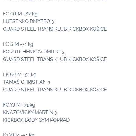
FC OJ M -67 kg
LUTSENKO DMYTRO 3🥉
GUARD STEEL TRANS KLUB KICKBOX KOŠICE
FC S M -71 kg
KOROTCHENKOV DMITRII 3🥉
GUARD STEEL TRANS KLUB KICKBOX KOŠICE
LK OJ M -51 kg
TAMAŠ CHRISTIAN 3🥉
GUARD STEEL TRANS KLUB KICKBOX KOŠICE
FC YJ M -71 kg
KNAZOVICKY MARTIN 3🥉
KICKBOX BODY GYM POPRAD
K1 YJ M -51 kg