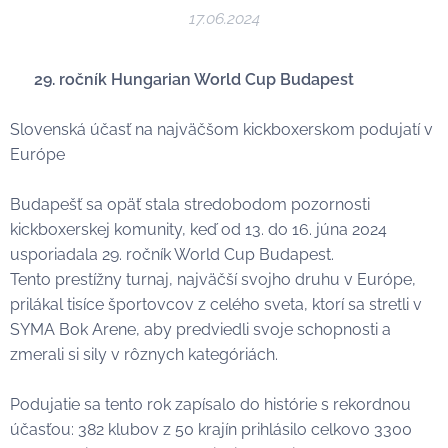
17.06.2024
🇭🇺
29. ročník Hungarian World Cup Budapest
Slovenská účasť na najväčšom kickboxerskom podujatí v
Európe
Budapešť sa opäť stala stredobodom pozornosti
kickboxerskej komunity, keď od 13. do 16. júna 2024
usporiadala 29. ročník World Cup Budapest.
Tento prestížny turnaj, najväčší svojho druhu v Európe,
prilákal tisíce športovcov z celého sveta, ktorí sa stretli v
SYMA Bok Arene, aby predviedli svoje schopnosti a
zmerali si sily v rôznych kategóriách.
Podujatie sa tento rok zapísalo do histórie s rekordnou
účasťou: 382 klubov z 50 krajín prihlásilo celkovo 3300