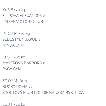
K1 S F +70 kg
FILIPOVA ALEXANDRA 2🥈
LADIES VICTORY CLUB
PF CH M +36 kg
SEBESTYEN JAKUB 2🥈
MINDA GYM
K1 S F -60 kg
MAYEROVA BARBORA 2🥈
PAGA GYM
FC OJ M -81 kg
BUČKO ROMAN 2🥈
ŠPORTOVÝ KLUB POLÍCIE BANSKA BYSTRICA
LC J F +70 kg