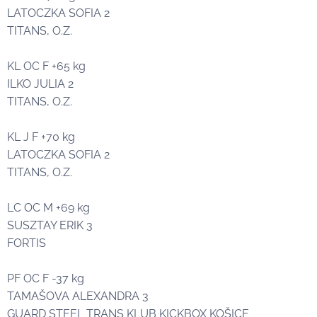
LATOCZKA SOFIA 2🥈
TITANS, O.Z.
KL OC F +65 kg
ILKO JULIA 2🥈
TITANS, O.Z.
KL J F +70 kg
LATOCZKA SOFIA 2🥈
TITANS, O.Z.
LC OC M +69 kg
SUSZTAY ERIK 3🥉
FORTIS
PF OC F -37 kg
TAMAŠOVA ALEXANDRA 3🥉
GUARD STEEL TRANS KLUB KICKBOX KOŠICE