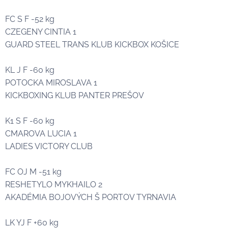
FC S F -52 kg
CZEGENY CINTIA 1🥇
GUARD STEEL TRANS KLUB KICKBOX KOŠICE
KL J F -60 kg
POTOCKA MIROSLAVA 1🥇
KICKBOXING KLUB PANTER PREŠOV
K1 S F -60 kg
CMAROVA LUCIA 1🥇
LADIES VICTORY CLUB
FC OJ M -51 kg
RESHETYLO MYKHAILO 2🥈
AKADÉMIA BOJOVÝCH Š PORTOV TYRNAVIA
LK YJ F +60 kg