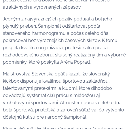
atraktívnych a vyrovnaných zápasov.
Jedným z najvýraznejších pozitív podujatia bol jeho
plynulý priebeh. Šampionát odštartoval podľa
stanoveného harmonogramu a počas celého dňa
pokračoval bez výraznejších časových sklzov. K tomu
prispela kvalitná organizácia, profesionálna práca
rozhodcovského zboru, skúsený realizačný tím a výborné
podmienky, ktoré poskytla Aréna Poprad.
Majstrovstvá Slovenska opäť ukázali, že slovenský
kickbox disponuje kvalitnou športovou základňou,
talentovanými pretekármi a klubmi, ktoré dlhodobo
odvádzajú systematickú prácu s mládežou aj
vrcholovými športovcami. Atmosféra počas celého dňa
bola športová, priateľská a zároveň súťaživá, čo vytvorilo
dôstojnú kulisu pre národný šampionát.
Slovenský zväz kickboxu zároveň pozýva športovcov na