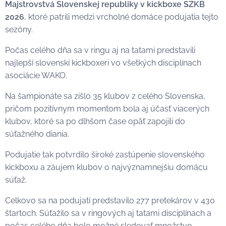
Majstrovstvá Slovenskej republiky v kickboxe SZKB
2026
, ktoré patrili medzi vrcholné domáce podujatia tejto
sezóny.
Počas celého dňa sa v ringu aj na tatami predstavili
najlepší slovenskí kickboxeri vo všetkých disciplínach
asociácie WAKO.
Na šampionáte sa zišlo 35 klubov z celého Slovenska,
pričom pozitívnym momentom bola aj účasť viacerých
klubov, ktoré sa po dlhšom čase opäť zapojili do
súťažného diania.
Podujatie tak potvrdilo široké zastúpenie slovenského
kickboxu a záujem klubov o najvýznamnejšiu domácu
súťaž.
Celkovo sa na podujatí predstavilo 277 pretekárov v 430
štartoch. Súťažilo sa v ringových aj tatami disciplínach a
počas celého dňa bolo možné sledovať množstvo