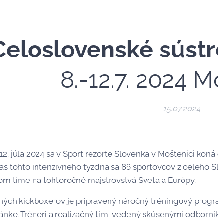
Celoslovenské súst
8.-12.7. 2024 
15.07.2024
12. júla 2024 sa v Sport rezorte Slovenka v Moštenici koná
as tohto intenzívneho týždňa sa 86 športovcov z celého S
m tíme na tohtoročné majstrovstvá Sveta a Európy.
ných kickboxerov je pripravený náročný tréningový program
ránke. Tréneri a realizačný tím, vedený skúsenými odborn