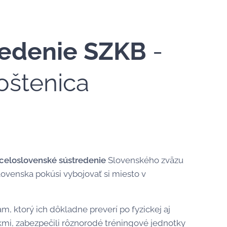
redenie SZKB
-
Moštenica
celoslovenské sústredenie
Slovenského zväzu
lovenska pokúsi vybojovať si miesto v
, ktorý ich dôkladne preverí po fyzickej aj
íkmi, zabezpečili rôznorodé tréningové jednotky