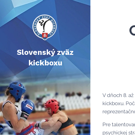
Slovenský zväz
kickboxu
V dňoch 8. až 
kickboxu. Poč
reprezentačno
Pre talentova
psychickej st