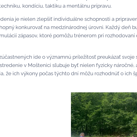
echniku, kondíciu, taktiku a mentálnu prípravu.
enia je nielen zlepšiť individuálne schopnosti a pripraveno
hopný konkurovať na medzinárodnej úrovni. Každý deň bud
imulácií zápasov, ktoré pomôžu trénerom pri rozhodovaní o
zúčastnených ide o významnú príležitosť preukázať svoje
stredenie v Moštenici sľubuje byť nielen fyzicky náročné,
ia, že ich výkony počas týchto dní môžu rozhodnúť o ich š