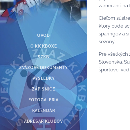
zamerané na t
Cieľom sústred
ktorý bude sc
sparingov a s
ÚVOD
sezóny.
O KICKBOXE
Pre všetkých 
SZKB
Slovenska. Sú
ZVÄZOVÉ DOKUMENTY
športovci ved
VÝSLEDKY
ZÁPISNICE
FOTOGALERIA
KALENDÁR
ADRESÁR KLUBOV