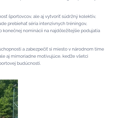
sť športovcov, ale aj vytvoriť súdržný kolektív,
e prebiehať séria intenzívnych tréningov,
 konečnej nominácii na najdôležitejšie podujatia
 schopnosti a zabezpečiť si miesto v národnom tíme
 ale aj mimoriadne motivujúce, keďže všetci
portovej budúcnosti.