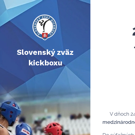
Slovenský zväz
kickboxu
🌍 V dňoch 24
medzinárodné