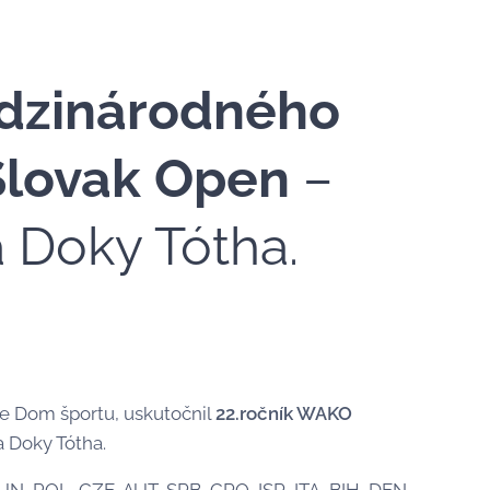
dzinárodného
 Slovak Open
–
 Doky Tótha.
ale Dom športu, uskutočnil
22.ročník WAKO
 Doky Tótha.