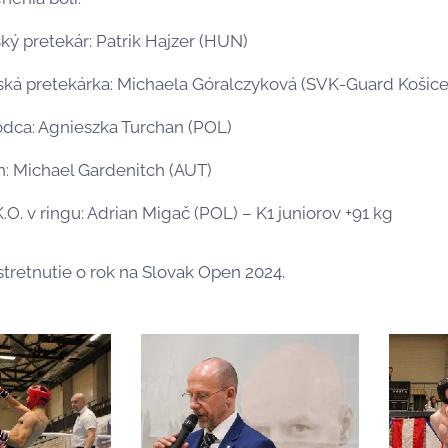
ký pretekár: Patrik Hajzer (HUN)
ská pretekárka: Michaela Góralczyková (SVK-Guard Košice
odca: Agnieszka Turchan (POL)
h: Michael Gardenitch (AUT)
.O. v ringu: Adrian Migač (POL) – K1 juniorov +91 kg
stretnutie o rok na Slovak Open 2024.