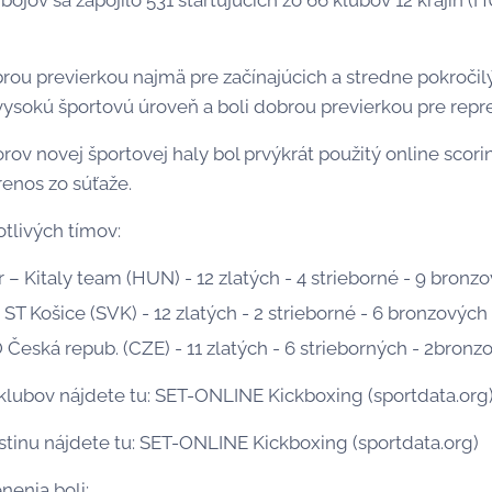
ojov sa zapojilo 531 štartujúcich zo 66 klubov 12 krajín (
brou previerkou najmä pre začínajúcich a stredne pokročil
vysokú športovú úroveň a boli dobrou previerkou pre repr
rov novej športovej haly bol prvýkrát použitý online scor
renos zo súťaže.
otlivých tímov:
 – Kitaly team (HUN) - 12 zlatých - 4 strieborné - 9 bronz
ST Košice (SVK) - 12 zlatých - 2 strieborné - 6 bronzových
eská repub. (CZE) - 11 zlatých - 6 strieborných - 2bronzo
klubov nájdete tu: SET-ONLINE Kickboxing (sportdata.org
stinu nájdete tu: SET-ONLINE Kickboxing (sportdata.org)
nenia boli: