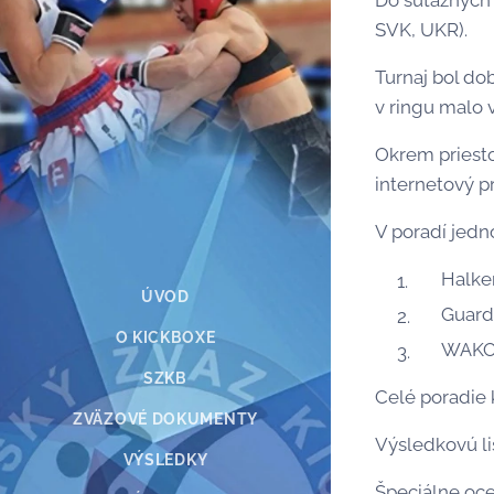
Do súťažných b
SVK, UKR).
Turnaj bol do
v ringu malo 
Okrem priesto
internetový p
V poradí jedn
Halker
ÚVOD
Guard 
O KICKBOXE
WAKO Č
SZKB
Celé poradie 
ZVÄZOVÉ DOKUMENTY
Výsledkovú li
VÝSLEDKY
Špeciálne oce