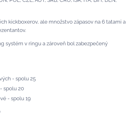
HUN, POL, CZE, AUT, SRB, CRO, ISR, ITA, BIH, DEN,
ých kickboxerov, ale množstvo zápasov na 6 tatami a
ezentantov.
ing systém v ringu a zároveň bol zabezpečený
ových - spolu 25
 - spolu 20
vé - spolu 19
)