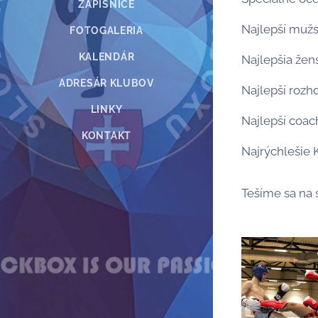
ZÁPISNICE
Najlepší mužs
FOTOGALERIA
KALENDÁR
Najlepšia žen
ADRESÁR KLUBOV
Najlepší rozh
LINKY
Najlepší coac
KONTAKT
Najrýchlešie K
Tešíme sa na 