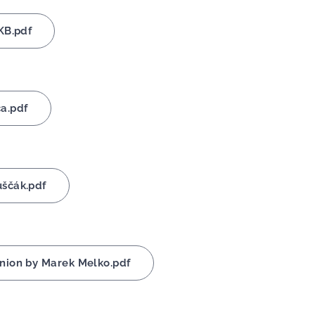
KB.pdf
a.pdf
uščák.pdf
nion by Marek Melko.pdf