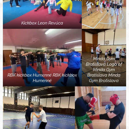
Kickbox Leon Revúca
Minda Gym
Bratislava Logo of
Minda Gym
RBK kickbox Humenné RBK kickbox
Bratislava Minda
Humenné
Gym Bratislava